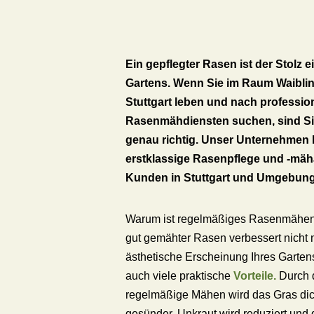
Ein gepflegter Rasen ist der Stolz e
Gartens. Wenn Sie im Raum Waibli
Stuttgart leben und nach professio
Rasenmähdiensten suchen, sind Si
genau richtig. Unser Unternehmen b
erstklassige Rasenpflege und -mäha
Kunden in Stuttgart und Umgebung
Warum ist regelmäßiges Rasenmähen 
gut gemähter Rasen verbessert nicht 
ästhetische Erscheinung Ihres Garten
auch viele praktische
Vorteile.
Durch 
regelmäßige Mähen wird das Gras dic
gesünder, Unkraut wird reduziert und 